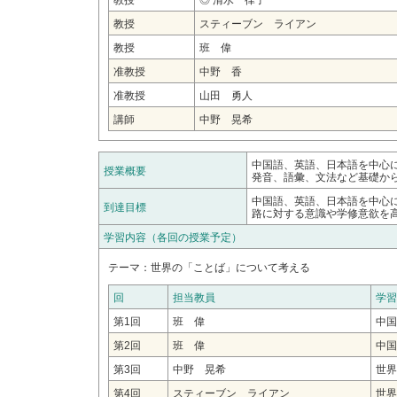
教授
◎ 清水 律子
教授
スティーブン ライアン
教授
班 偉
准教授
中野 香
准教授
山田 勇人
講師
中野 晃希
中国語、英語、日本語を中心
授業概要
発音、語彙、文法など基礎か
中国語、英語、日本語を中心
到達目標
路に対する意識や学修意欲を
学習内容（各回の授業予定）
テーマ：世界の「ことば」について考える
回
担当教員
学習
第1回
班 偉
中国
第2回
班 偉
中国
第3回
中野 晃希
世界
第4回
スティーブン ライアン
世界