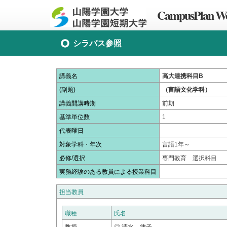
CampusPlan We
シラバス参照
講義名
高大連携科目B
(副題)
（言語文化学科）
講義開講時期
前期
基準単位数
1
代表曜日
対象学科・年次
言語1年～
必修/選択
専門教育 選択科目
実務経験のある教員による授業科目
担当教員
職種
氏名