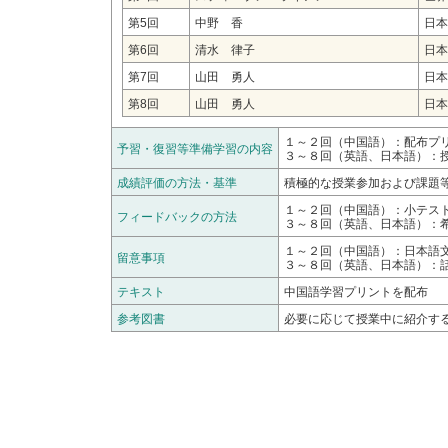
第5回
中野 香
日本
第6回
清水 律子
日本
第7回
山田 勇人
日本
第8回
山田 勇人
日本
１～２回（中国語）：配布プ
予習・復習等準備学習の内容
３～８回（英語、日本語）：
成績評価の方法・基準
積極的な授業参加および課題
１～２回（中国語）：小テス
フィードバックの方法
３～８回（英語、日本語）：
１～２回（中国語）：日本語
留意事項
３～８回（英語、日本語）：
テキスト
中国語学習プリントを配布
参考図書
必要に応じて授業中に紹介す